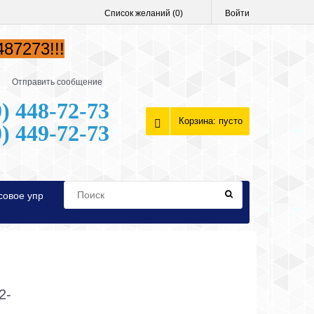
Список желаний (
0
)
Войти
87273!!!
Отправить сообщение
) 448-72-73
Корзина:
пусто
) 449-72-73
совое управления Teyes
Провода питания
2-