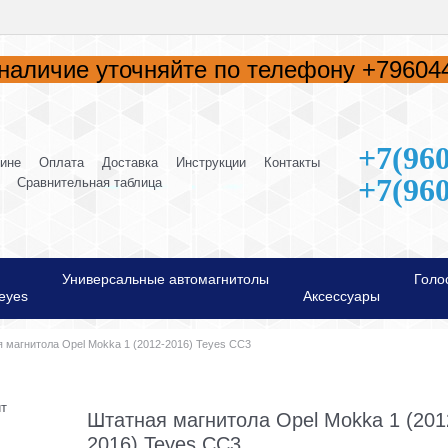
наличие уточняйте по телефону +796044
+7(960
зине
Оплата
Доставка
Инструкции
Контакты
+7(960
Сравнительная таблица
Универсальные автомагнитолы
Голо
eyes
Аксессуары
 магнитола Opel Mokka 1 (2012-2016) Teyes CC3
т
Штатная магнитола Opel Mokka 1 (201
2016) Teyes CC3